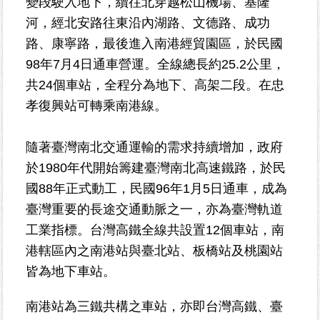
變段駛入地下，續往北穿越松山機場、基隆
資
河，經北安路往東沿內湖路、文德路、成功
訊-
路、康寧路，最後進入南港經貿園區，於民國
Disaster
prevention
98年7月4日通車營運。全線總長約25.2公里，
Information
共24個車站，全程分為地下、高架二段。在忠
孝復興站可轉乘南港線。
申
請
案
隨著臺灣南北交通運輸的需求持續增加，政府
件
於1980年代開始籌建臺灣南北高速鐵路，於民
國88年正式動工，民國96年1月5日通車，成為
無
障
臺灣重要的長途交通動脈之一，亦為臺灣軌道
礙
工業指標。台灣高鐵全線共設置12個車站，南
專
港轄區內之南港站與臺北站、板橋站及桃園站
區
皆為地下車站。
性
南港站為三鐵共構之車站，亦即台灣高鐵、臺
別