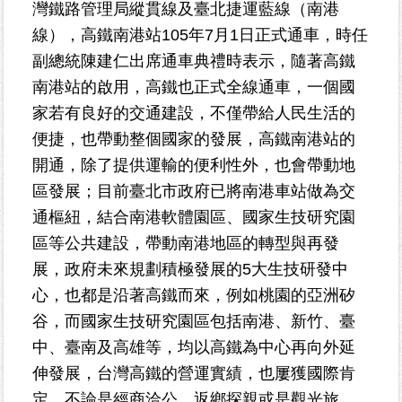
平
灣鐵路管理局縱貫線及臺北捷運藍線（南港
等
線），高鐵南港站105年7月1日正式通車，時任
專
副總統陳建仁出席通車典禮時表示，隨著高鐵
區
南港站的啟用，高鐵也正式全線通車，一個國
統
家若有良好的交通建設，不僅帶給人民生活的
計
便捷，也帶動整個國家的發展，高鐵南港站的
資
開通，除了提供運輸的便利性外，也會帶動地
料
區發展；目前臺北市政府已將南港車站做為交
專
區
通樞紐，結合南港軟體園區、國家生技研究園
區等公共建設，帶動南港地區的轉型與再發
政
展，政府未來規劃積極發展的5大生技研發中
府
心，也都是沿著高鐵而來，例如桃園的亞洲矽
資
訊
谷，而國家生技研究園區包括南港、新竹、臺
公
中、臺南及高雄等，均以高鐵為中心再向外延
開
伸發展，台灣高鐵的營運實績，也屢獲國際肯
定，不論是經商洽公、返鄉探親或是觀光旅