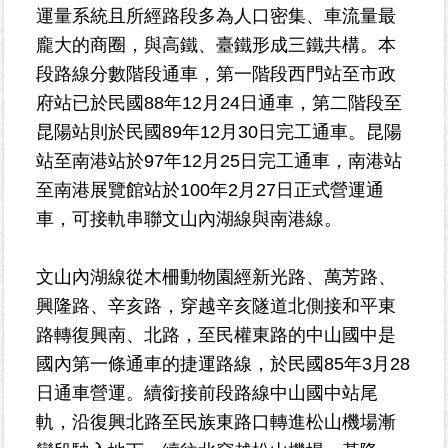
運量系統且所經路段多為人口密集、車流量最
龐大的商圈，與高鐵、臺鐵形成三鐵共構。本
為
民
段路線分數階段通車，第一階段西門站至市政
服
府站已於民國88年12月24日通車，第二階段至
務
昆陽站則於民國89年12月30日完工通車。昆陽
站至南港站於97年12月25日完工通車，南港站
鄰
里
至南港展覽館站於100年2月27日正式營運通
資
車，可接軌串聯文山內湖線與南港線。
訊
文山內湖線從木柵動物園經新光路、萬芳路、
網
路
興隆路、辛亥路，穿越辛亥隧道北側接和平東
資
路轉復興南、北路，至民權東路的中山國中是
源
國內第一條通車的捷運路線，於民國85年3月28
日通車營運。續銜接前段路線中山國中站尾
防
軌，沿復興北路至民族東路口轉進松山機場漸
救
災