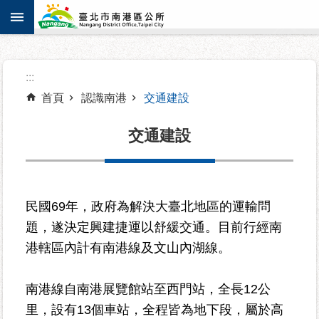
:::
跳到主要內容區塊
進
:::
階
搜
首頁
認識南港
交通建設
尋
交通建設
機
關
民國69年，政府為解決大臺北地區的運輸問
介
題，遂決定興建捷運以舒緩交通。目前行經南
紹
港轄區內計有南港線及文山內湖線。
認
識
南港線自南港展覽館站至西門站，全長12公
南
里，設有13個車站，全程皆為地下段，屬於高
港