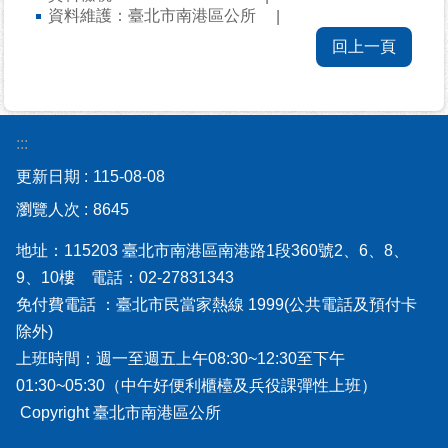
資料維護：
臺北市南港區公所
告
欄
回上一頁
網
站
:::
導
覽
更新日期
115-08-08
瀏覽人次
8645
回
首
地址：115203 臺北市南港區南港路1段360號2、6、8、
頁
9、10樓 電話：02-27831343
免付費電話 ：臺北市民當家熱線 1999(公共電話及預付卡
English
除外)
上班時間：週一至週五上午08:30~12:30至下午
陳
情
01:30~05:30（中午好便利櫃檯及兵役課彈性上班）
系
Copyright 臺北市南港區公所
統