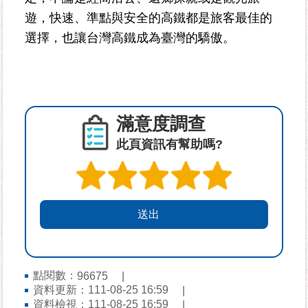
個
資
遊，快速、準點與安全的高鐵都是旅客最佳的
保
選擇，也讓台灣高鐵成為臺灣的驕傲。
護
專
區
廉
滿意度調查
政
專
此頁資訊有幫助嗎?
區
其
他
服
務
電
點閱數：
96675
子
資料更新：
111-08-25 16:59
公
資料檢視：
111-08-25 16:59