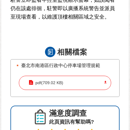
平
仍在該處徘徊，駐警即以廣播系統警告並派員
等
專
至現場查看，以維護頂樓相關區域之安全。
區
統
計
資
相關檔案
料
專
臺北市南港區行政中心停車場管理規範
區
政
pdf(709.02 KB)
府
資
訊
公
滿意度調查
開
此頁資訊有幫助嗎?