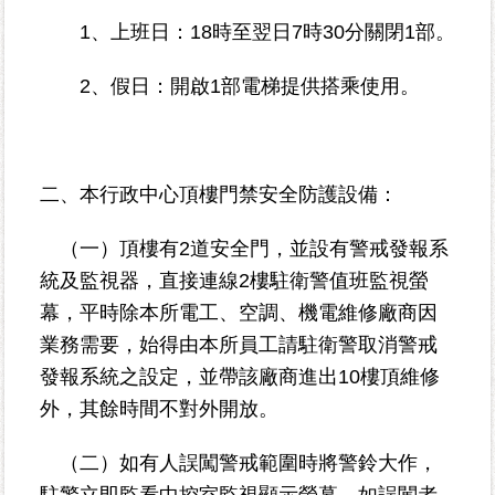
資
1、上班日：18時至翌日7時30分關閉1部。
訊-
Disaster
2、假日：開啟1部電梯提供搭乘使用。
prevention
Information
申
請
二、本行政中心頂樓門禁安全防護設備：
案
件
（一）頂樓有2道安全門，並設有警戒發報系
統及監視器，直接連線2樓駐衛警值班監視螢
無
幕，平時除本所電工、空調、機電維修廠商因
障
業務需要，始得由本所員工請駐衛警取消警戒
礙
專
發報系統之設定，並帶該廠商進出10樓頂維修
區
外，其餘時間不對外開放。
性
（二）如有人誤闖警戒範圍時將警鈴大作，
別
駐警立即監看中控室監視顯示螢幕，如誤闖者