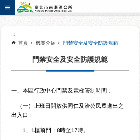
:::
跳到主要內容區塊
進
:::
階
搜
首頁
機關介紹
門禁安全及安全防護規範
尋
門禁安全及安全防護規範
機
關
一、本區行政中心門禁及電梯管制時間：
介
紹
（一）上班日開放供同仁及洽公民眾進出之
出入口：
認
識
1、1樓前門：8時至17時。
南
港