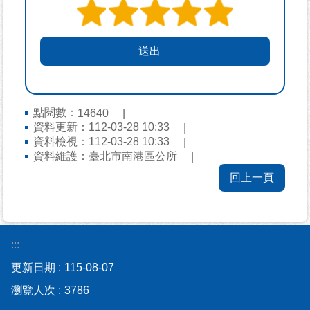
個
資
保
護
專
區
廉
點閱數：
14640
資料更新：
112-03-28 10:33
政
資料檢視：
112-03-28 10:33
專
資料維護：
臺北市南港區公所
區
回上一頁
其
他
服
務
:::
更新日期
115-08-07
電
瀏覽人次
子
3786
公