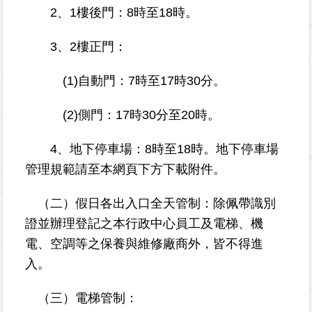
2、1樓後門：8時至18時。
為
3、2樓正門：
民
服
(1)自動門：7時至17時30分。
務
(2)側門：17時30分至20時。
鄰
里
資
4、地下停車場：8時至18時。地下停車場
訊
管理規範請至本網頁下方下載附件。
網
（二）假日各出入口全天管制：除佩帶識別
路
證並辦理登記之本行政中心員工及電梯、機
資
電、空調等之保養與維修廠商外，皆不得進
源
入。
防
救
（三）電梯管制：
災