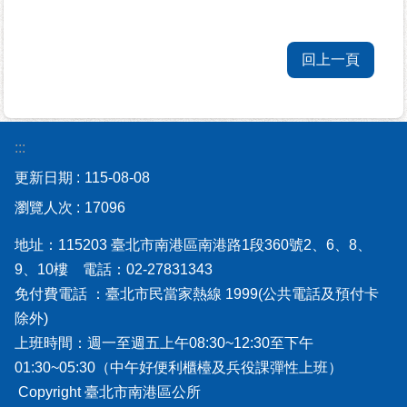
資
訊-
Disaster
回上一頁
prevention
Information
申
:::
請
更新日期
案
115-08-08
件
瀏覽人次
17096
無
地址：115203 臺北市南港區南港路1段360號2、6、8、
障
9、10樓 電話：02-27831343
礙
免付費電話 ：臺北市民當家熱線 1999(公共電話及預付卡
專
除外)
區
上班時間：週一至週五上午08:30~12:30至下午
01:30~05:30（中午好便利櫃檯及兵役課彈性上班）
性
別
Copyright 臺北市南港區公所