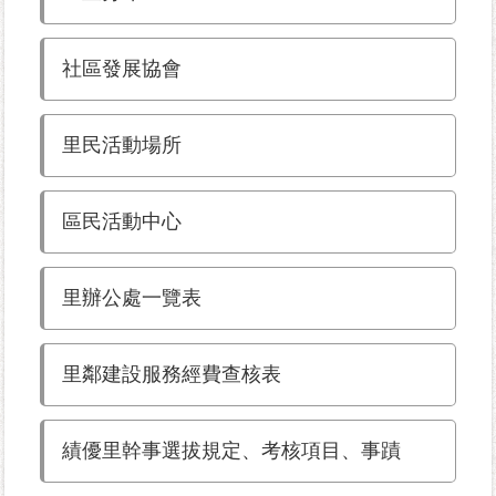
為
社區發展協會
民
服
務
里民活動場所
鄰
里
區民活動中心
資
訊
里辦公處一覽表
網
路
資
里鄰建設服務經費查核表
源
防
績優里幹事選拔規定、考核項目、事蹟
救
災