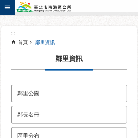
:::
跳到主要內容區塊
進
:::
階
搜
首頁
鄰里資訊
尋
鄰里資訊
機
關
鄰里公園
介
紹
鄰長名冊
認
識
南
區里分布
港