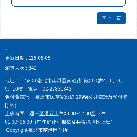
資
訊-
回上一頁
Disaster
prevention
Information
申
:::
請
更新日期
115-08-08
案
件
瀏覽人次
342
地址：115203 臺北市南港區南港路1段360號2、6、8、
無
障
9、10樓 電話：02-27831343
礙
免付費電話 ：臺北市民當家熱線 1999(公共電話及預付卡
專
除外)
區
上班時間：週一至週五上午08:30~12:30至下午
01:30~05:30（中午好便利櫃檯及兵役課彈性上班）
性
Copyright 臺北市南港區公所
別