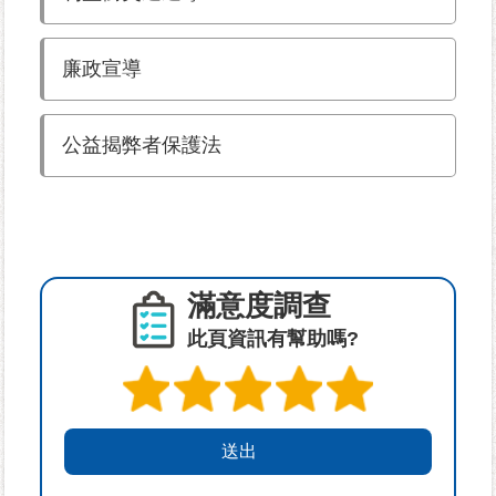
為
廉政宣導
民
服
務
公益揭弊者保護法
鄰
里
資
訊
滿意度調查
網
路
此頁資訊有幫助嗎?
資
源
防
救
災