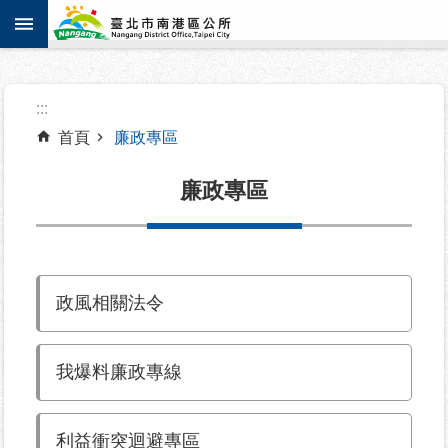
:::
跳到主要內容區塊
進
:::
階
搜
首頁
廉政專區
尋
廉政專區
機
關
政風相關法令
介
紹
我爆料廉政專線
認
識
南
利益衝突迴避專區
港