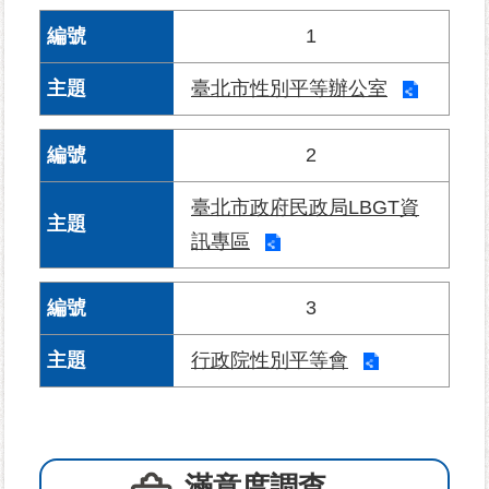
1
為
民
臺北市性別平等辦公室
服
務
2
鄰
里
臺北市政府民政局LBGT資
資
訊專區
訊
3
網
路
資
行政院性別平等會
源
防
救
滿意度調查
災