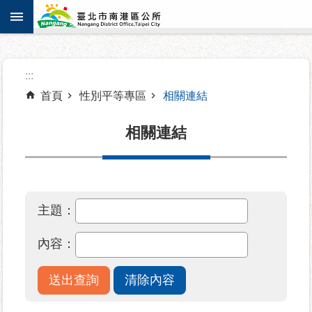
:::
跳到主要內容區塊
進
:::
階
搜
首頁
性別平等專區
相關連結
尋
相關連結
機
關
主題：
介
紹
內容：
認
識
南
港