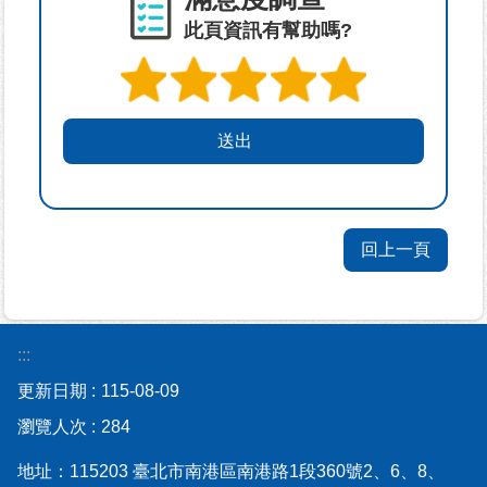
資
此頁資訊有幫助嗎?
訊-
Disaster
prevention
Information
申
請
案
件
回上一頁
無
障
礙
:::
專
區
更新日期
115-08-09
瀏覽人次
284
性
別
地址：115203 臺北市南港區南港路1段360號2、6、8、