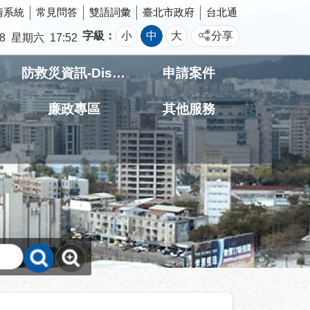
情系統
常見問答
雙語詞彙
臺北市政府
台北通
字級
小
中
大
分享
8
星期六
17:52
防救災資訊-Disaster prevention Information
申請案件
廉政專區
其他服務