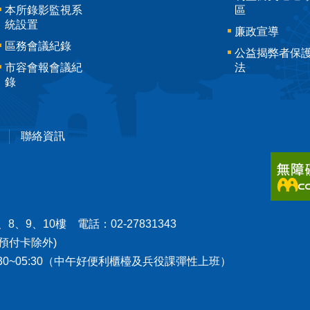
本所錄影監視系
區
統設置
廉政宣導
區務會議紀錄
公益揭弊者保
市容會報會議紀
法
錄
聯絡資訊
8、9、10樓 電話：02-27831343
預付卡除外)
1:30~05:30（中午好便利櫃檯及兵役課彈性上班）