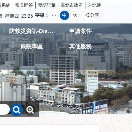
情系統
常見問答
雙語詞彙
臺北市政府
台北通
字級
小
中
大
分享
6
星期四
23:25
防救災資訊-Disaster prevention Information
申請案件
廉政專區
其他服務