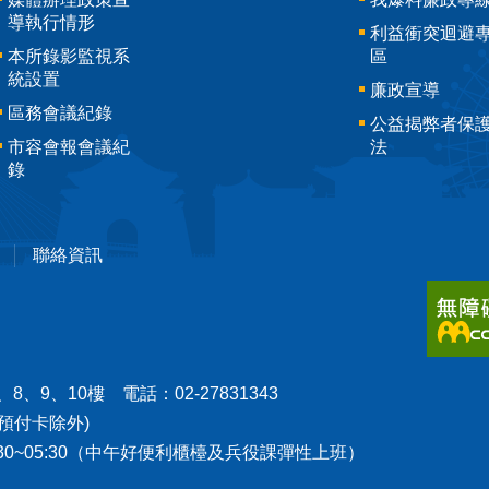
導執行情形
利益衝突迴避
本所錄影監視系
區
統設置
廉政宣導
區務會議紀錄
公益揭弊者保
市容會報會議紀
法
錄
聯絡資訊
8、9、10樓 電話：02-27831343
預付卡除外)
1:30~05:30（中午好便利櫃檯及兵役課彈性上班）