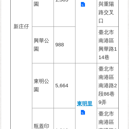
平
園
與重陽
等
路交叉
專
口
區
新庄仔
臺北市
統
興華公
南港區
計
988
資
園
興華路1
料
14巷
專
區
臺北市
南港區
東明公
政
5,664
南港路2
府
園
段86巷
資
訊
9弄
東明里
公
臺北市
開
南港區
瓶蓋印