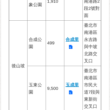
個
1,910
南港路2
象公園
資
段2號對
保
面
護
專
臺北市
區
南港區
合成公
合成里
永吉路
廉
499
政
園
與中坡
專
北路交
區
叉口
後山坡
其
臺北市
他
南港區
服
玉東公
玉成里
市民大
務
9,500
園
道7段與
電
東新街
子
交叉口
公