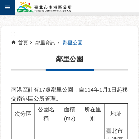
:::
跳到主要內容區塊
進
:::
階
搜
首頁
鄰里資訊
鄰里公園
尋
鄰里公園
機
關
南港區計有17處鄰里公園，自114年1月1日起移
介
交南港區公所管理。
紹
公園名
面積
所在里
次分區
地址
認
稱
(m2)
別
識
臺北市
南
港