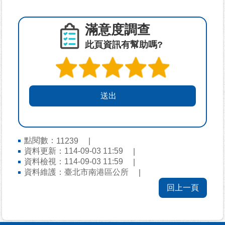
隱
滿意度調查
私
權
此頁資訊有幫助嗎?
及
資
訊
安
全
政
策
點閱數：
11239
政
資料更新：114-09-03 11:59
府
資料檢視：114-09-03 11:59
網
資料維護：臺北市南港區公所
站
資
回上一頁
料
開
放