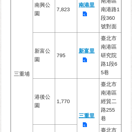
南港區
南興公
南港里
7,823
南港路1
園
為
段360
民
號對面
服
務
臺北市
南港區
鄰
新富公
新富里
里
795
研究院
園
資
路1段6
訊
5巷
三重埔
網
臺北市
路
南港區
資
港後公
1,770
經貿二
源
園
路255
三重里
防
巷
救
臺北市
災