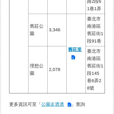
路2段6
常
1巷1弄
見
問
臺北市
答
舊莊公
南港區
3,346
園
舊莊街1
雙
段91巷
語
詞
舊莊里
臺北市
彙
南港區
理想公
舊莊街1
臺
2,078
北
園
段145
市
巷6弄2
政
府
8號
台
更多資訊可至「
公園走透透
」查詢
北
通