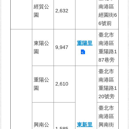
資
經貿公
南港區
2,632
訊-
園
經園街6
Disaster
6號前
prevention
Information
臺北市
東陽公
重陽里
南港區
申
9,947
請
園
重陽路1
案
87巷旁
件
臺北市
無
重陽公
南港區
障
2,610
園
重陽路1
礙
20號旁
專
區
臺北市
南港區
性
別
興南公
東新里
興南街
1,585