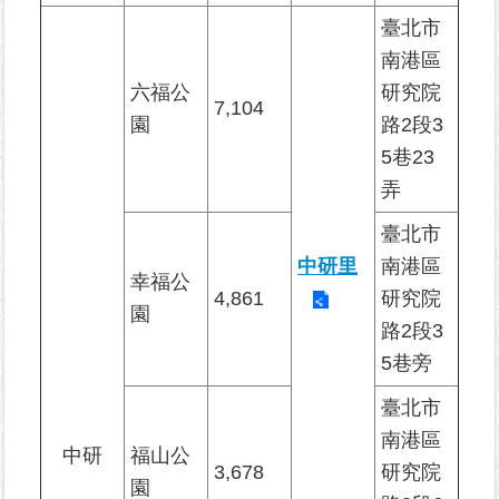
告
臺北市
欄
南港區
六福公
研究院
7,104
網
園
路2段3
站
5巷23
導
覽
弄
臺北市
回
中研里
南港區
首
幸福公
頁
4,861
研究院
園
路2段3
English
5巷旁
陳
臺北市
情
南港區
系
中研
福山公
3,678
研究院
統
園