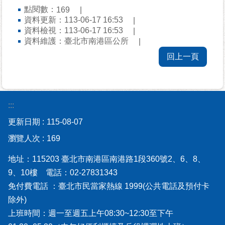
平
點閱數：
169
等
資料更新：113-06-17 16:53
專
資料檢視：113-06-17 16:53
區
資料維護：臺北市南港區公所
回上一頁
統
計
資
料
:::
專
區
更新日期
115-08-07
瀏覽人次
169
政
府
地址：115203 臺北市南港區南港路1段360號2、6、8、
資
9、10樓 電話：02-27831343
訊
免付費電話 ：臺北市民當家熱線 1999(公共電話及預付卡
公
除外)
開
上班時間：週一至週五上午08:30~12:30至下午