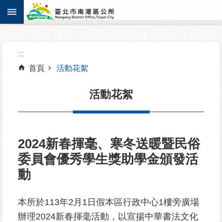
:::
跳到主要內容區塊
進
:::
階
搜
首頁
活動花絮
尋
活動花絮
機
關
2024新春揮毫、寒冬送暖暨民俗
介
委員會優秀學生獎助學金頒發活
紹
動
認
識
本所於113年2月1日假本區行政中心1樓旁廣場
南
辦理2024新春揮毫活動，以宣揚中華書法文化
港