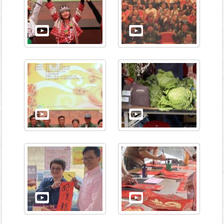
資
訊-
Disaster
prevention
Information
申
請
案
件
無
障
礙
專
區
性
別