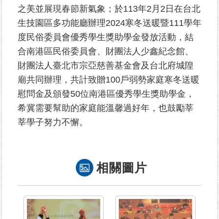
之美並展現春節新氣象；於113年2月2日在台北
生技園區多功能廳辦理2024寒冬送暖暨111學年
為
民
度民俗委員會優秀學生獎助學金發放活動，結
服
合南港區民俗委員會、財團法人少鑫紀念館、
務
財團法人臺北市宗亞慈善基金會及台北府城隍
廟共同辦理，共計致贈100戶弱勢家庭寒冬送暖
鄰
里
慰問金及頒發50位南港區優秀學生獎助學金，
資
希冀需要幫助的家庭能溫馨過好年，也鼓勵莘
訊
莘學子努力不懈。
網
路
資
相關圖片
源
防
救
災