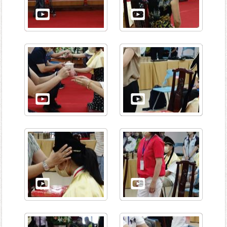
資
訊-
Disaster
prevention
Information
申
請
案
件
無
障
礙
專
區
性
別