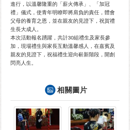
進行，以溫馨隆重的「薪火傳承」、「加冠
禮」儀式，使青年明瞭即將肩負的責任，體會
為
民
父母的養育之恩，並在親友的見證下，祝賀禮
服
生長大成人。
務
本次活動報名踴躍，共計30組禮生及家長參
加，現場禮生與家長互動溫馨感人，在嘉賓及
鄰
里
親友的見證下，祝福禮生迎向嶄新階段，開創
資
閃亮人生。
訊
網
路
相關圖片
資
源
防
救
災