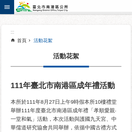
:::
跳到主要內容區塊
進
:::
階
搜
首頁
活動花絮
尋
活動花絮
機
關
111年臺北市南港區成年禮活動
介
紹
本所於111年8月27日上午9時假本所10樓禮堂
舉辦111年度臺北市南港區成年禮「孝順愛親‧
認
識
一堂和氣」活動，本次活動與護國九天宮、中
南
華儒道研究協會共同舉辦，依循中國古禮方式
港