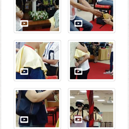
平
等
專
區
統
計
資
料
專
區
政
府
資
訊
公
開