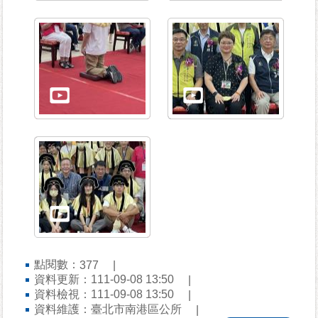
個
資
保
護
專
區
廉
政
專
區
其
他
服
務
點閱數：
377
資料更新：111-09-08 13:50
電
資料檢視：111-09-08 13:50
子
資料維護：臺北市南港區公所
公