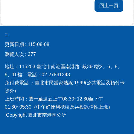
告
回上一頁
欄
網
:::
站
導
更新日期
115-08-08
覽
瀏覽人次
377
回
地址：115203 臺北市南港區南港路1段360號2、6、8、
首
9、10樓 電話：02-27831343
頁
免付費電話 ：臺北市民當家熱線 1999(公共電話及預付卡
除外)
English
上班時間：週一至週五上午08:30~12:30至下午
01:30~05:30（中午好便利櫃檯及兵役課彈性上班）
陳
情
Copyright 臺北市南港區公所
系
統