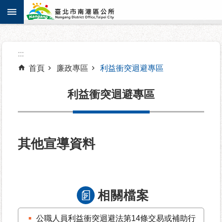
:::
跳到主要內容區塊
進
:::
階
搜
首頁
廉政專區
利益衝突迴避專區
尋
利益衝突迴避專區
機
關
其他宣導資料
介
紹
認
相關檔案
識
南
公職人員利益衝突迴避法第14條交易或補助行
港