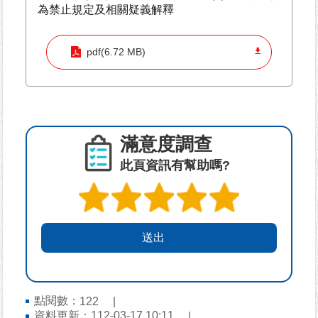
為禁止規定及相關疑義解釋
為
民
pdf(6.72 MB)
服
務
鄰
里
滿意度調查
資
此頁資訊有幫助嗎?
訊
網
路
資
源
防
救
點閱數：
122
災
資料更新：112-03-17 10:11