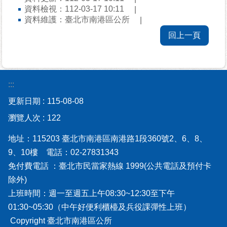
資料檢視：112-03-17 10:11
資
資料維護：臺北市南港區公所
訊-
Disaster
回上一頁
prevention
Information
申
:::
請
案
更新日期
115-08-08
件
瀏覽人次
122
無
地址：115203 臺北市南港區南港路1段360號2、6、8、
障
9、10樓 電話：02-27831343
礙
免付費電話 ：臺北市民當家熱線 1999(公共電話及預付卡
專
除外)
區
上班時間：週一至週五上午08:30~12:30至下午
性
01:30~05:30（中午好便利櫃檯及兵役課彈性上班）
別
Copyright 臺北市南港區公所