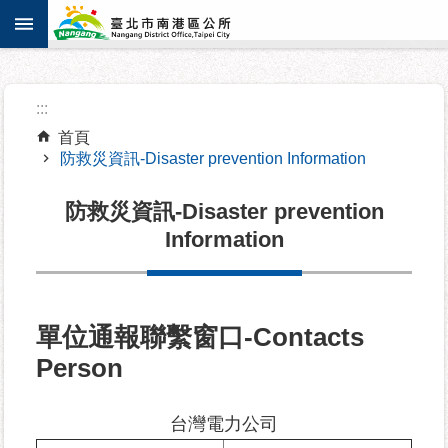
:::
跳到主要內容區塊
進
:::
階
搜
首頁
防救災資訊-Disaster prevention Information
尋
防救災資訊-Disaster prevention
Information
機
關
介
紹
單位通報聯繫窗口-Contacts
Person
認
識
台灣電力公司
南
港