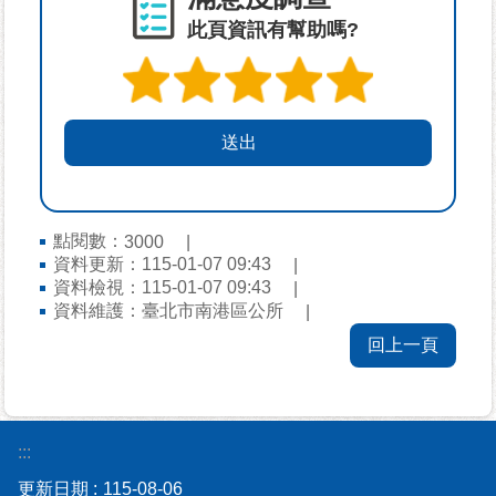
平
此頁資訊有幫助嗎?
等
專
區
統
計
資
料
專
點閱數：
3000
區
資料更新：115-01-07 09:43
資料檢視：115-01-07 09:43
資料維護：臺北市南港區公所
政
府
回上一頁
資
訊
公
開
:::
更新日期
115-08-06