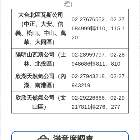
理）
資
訊-
大台北區瓦斯公司
02-27676552、02-27
Disaster
（中正、大安、信
prevention
684999轉110、115-1
Information
義、松山、中山、萬
20
華、大同區）
申
請
陽明山瓦斯公司（士
02-28959797、02-28
案
林、北投區）
948686轉811、810
件
欣湖天然氣公司（內
02-27943218、02-27
無
湖、南港區）
943219
障
欣欣天然氣公司（文
02-29226666、02-29
礙
專
山區）
217811轉276、277
區
性
別
滿意度調查