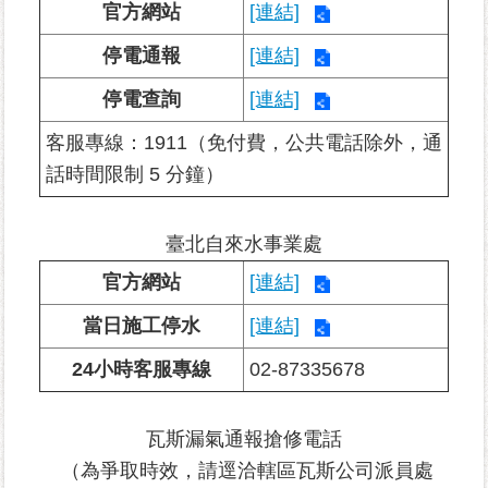
官方網站
[連結]
為
停電通報
[連結]
民
停電查詢
[連結]
服
務
客服專線：1911（免付費，公共電話除外，通
話時間限制 5 分鐘）
鄰
里
資
臺北自來水事業處
訊
官方網站
[連結]
網
當日施工停水
[連結]
路
資
24小時客服專線
02-87335678
源
防
瓦斯漏氣通報搶修電話
救
（為爭取時效，請逕洽轄區瓦斯公司派員處
災