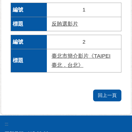
1
為
民
反賄選影片
服
務
2
鄰
里
臺北市簡介影片《TAIPEI
資
臺北．台北》
訊
網
路
回上一頁
資
源
防
:::
救
災