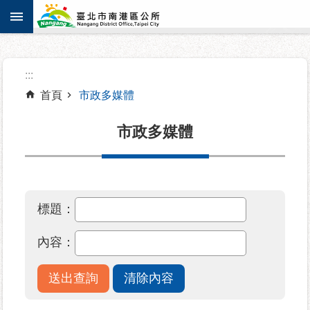
:::
跳到主要內容區塊
進
:::
階
搜
首頁
市政多媒體
尋
市政多媒體
機
關
標題：
介
紹
內容：
認
識
南
港