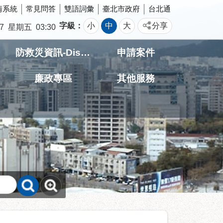
情系統
常見問答
雙語詞彙
臺北市政府
台北通
字級
小
中
大
分享
7
星期五
03:30
防救災資訊-Disaster prevention Information
申請案件
廉政專區
其他服務