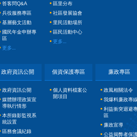
答客問Q&A
區里分布
兵役服務專區
社區發展協會
基層藝文活動
里民活動場所
國民年金申辦專
區民活動中心
區
更多...
更多...
政府資訊公開
個資保護專區
廉政專區
政府資訊公開
個人資料檔案公
政風相關法令
開項目
媒體辦理政策宣
我爆料廉政專
導執行情形
利益衝突迴避
本所錄影監視系
區
統設置
廉政宣導
區務會議紀錄
公益揭弊者保