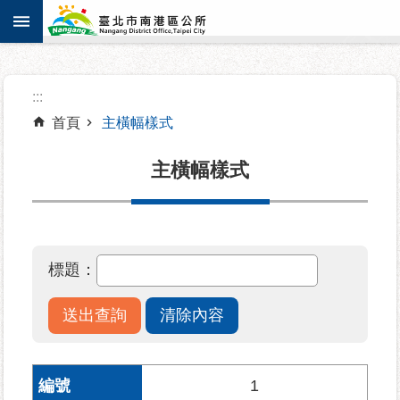
:::
跳到主要內容區塊
進
:::
階
搜
首頁
主橫幅樣式
尋
主橫幅樣式
機
關
標題：
介
紹
認
識
南
1
港