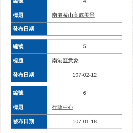
4
資
訊-
南港茶山高處美景
Disaster
prevention
Information
申
5
請
案
南港區意象
件
107-02-12
無
障
6
礙
專
區
行政中心
性
107-01-18
別