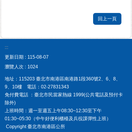
平
等
專
回上一頁
區
統
計
:::
資
料
更新日期
115-08-07
專
瀏覽人次
1024
區
地址：115203 臺北市南港區南港路1段360號2、6、8、
政
9、10樓 電話：02-27831343
府
免付費電話 ：臺北市民當家熱線 1999(公共電話及預付卡
資
除外)
訊
上班時間：週一至週五上午08:30~12:30至下午
公
開
01:30~05:30（中午好便利櫃檯及兵役課彈性上班）
Copyright 臺北市南港區公所