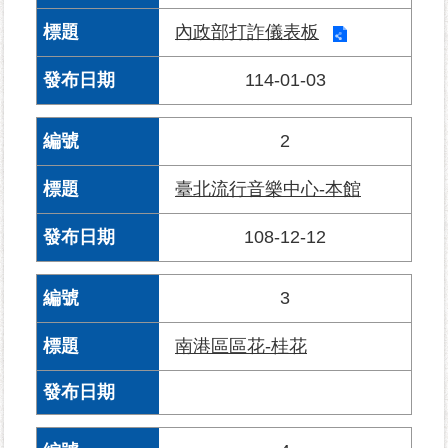
內政部打詐儀表板
為
民
114-01-03
服
務
2
鄰
里
臺北流行音樂中心-本館
資
訊
108-12-12
網
3
路
資
南港區區花-桂花
源
防
救
災