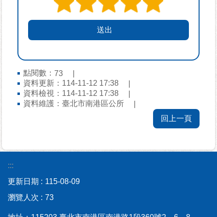
資
訊-
Disaster
prevention
Information
申
點閱數：
73
資料更新：114-11-12 17:38
請
資料檢視：114-11-12 17:38
案
資料維護：臺北市南港區公所
件
回上一頁
無
障
礙
專
:::
區
更新日期
115-08-09
性
瀏覽人次
73
別