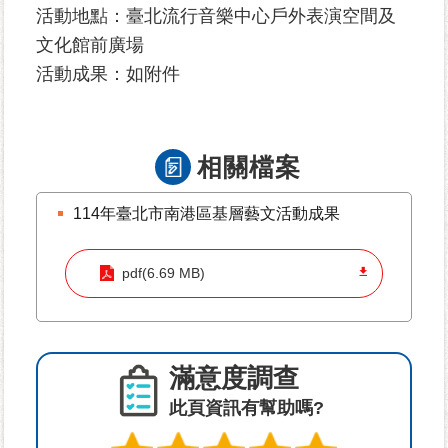
活動地點：臺北流行音樂中心戶外表演空間及
文化館前廣場
為
民
活動成果：如附件
服
務
相關檔案
鄰
里
資
114年臺北市南港區基層藝文活動成果
訊
pdf(6.69 MB)
網
路
資
源
滿意度調查
防
此頁資訊有幫助嗎?
救
災