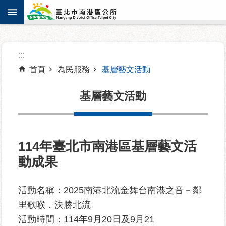
:::
跳到主要內容區塊
進
:::
階
搜
首頁
為民服務
基層藝文活動
尋
基層藝文活動
機
關
114年臺北市南港區基層藝文活
介
動成果
紹
活動名稱：2025南港北流金舞台南港之音－鄰
認
識
里歌喉．決勝北流
南
活動時間：114年9月20日及9月21
港