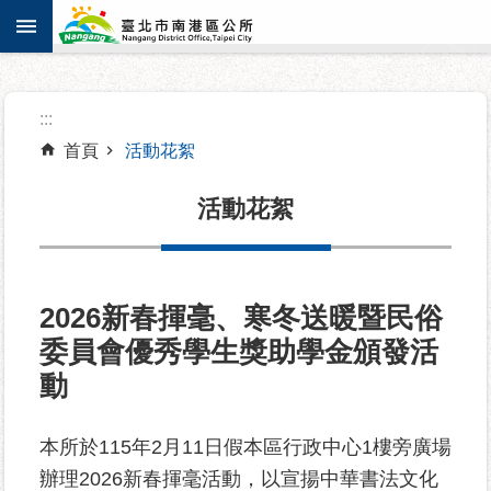
:::
跳到主要內容區塊
進
:::
階
搜
首頁
活動花絮
尋
活動花絮
機
關
2026新春揮毫、寒冬送暖暨民俗
介
委員會優秀學生獎助學金頒發活
紹
動
認
識
本所於115年2月11日假本區行政中心1樓旁廣場
南
辦理2026新春揮毫活動，以宣揚中華書法文化
港