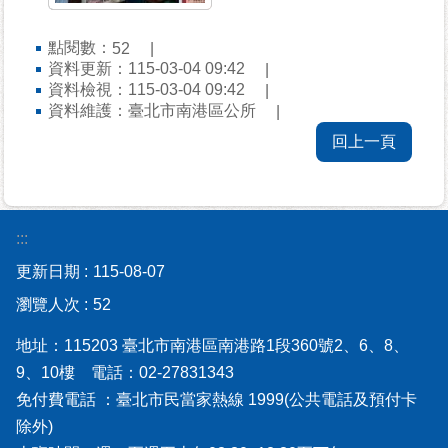
平
等
點閱數：
52
專
資料更新：115-03-04 09:42
區
資料檢視：115-03-04 09:42
資料維護：臺北市南港區公所
統
回上一頁
計
資
料
專
區
:::
更新日期
115-08-07
政
瀏覽人次
52
府
資
地址：115203 臺北市南港區南港路1段360號2、6、8、
訊
9、10樓 電話：02-27831343
公
開
免付費電話 ：臺北市民當家熱線 1999(公共電話及預付卡
除外)