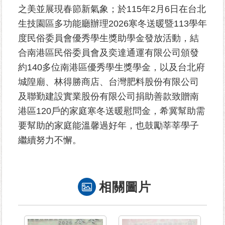
之美並展現春節新氣象；於115年2月6日在台北
生技園區多功能廳辦理2026寒冬送暖暨113學年
為
民
度民俗委員會優秀學生獎助學金發放活動，結
服
合南港區民俗委員會及奕達通運有限公司頒發
務
約140多位南港區優秀學生獎學金，以及台北府
城隍廟、林得勝商店、台灣肥料股份有限公司
鄰
里
及聯勤建設實業股份有限公司捐助善款致贈南
資
港區120戶的家庭寒冬送暖慰問金，希冀幫助需
訊
要幫助的家庭能溫馨過好年，也鼓勵莘莘學子
繼續努力不懈。
網
路
資
源
相關圖片
防
救
災