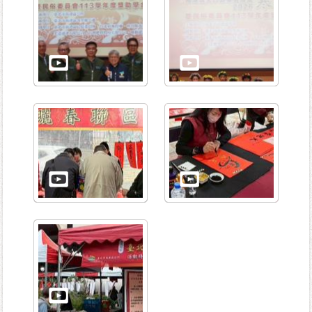
資
訊-
Disaster
prevention
Information
申
請
案
件
無
障
礙
專
區
性
別