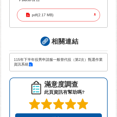
資
訊-
pdf(2.17 MB)
Disaster
prevention
Information
申
相關連結
請
案
件
115年下半年役男申請服一般替代役（第2次）甄選作業
資訊系統
無
障
礙
滿意度調查
專
此頁資訊有幫助嗎?
區
性
別