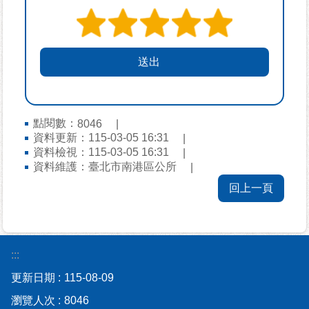
資
訊-
Disaster
prevention
Information
申
請
點閱數：
8046
案
資料更新：115-03-05 16:31
件
資料檢視：115-03-05 16:31
資料維護：臺北市南港區公所
無
回上一頁
障
礙
專
區
:::
更新日期
115-08-09
性
別
瀏覽人次
8046