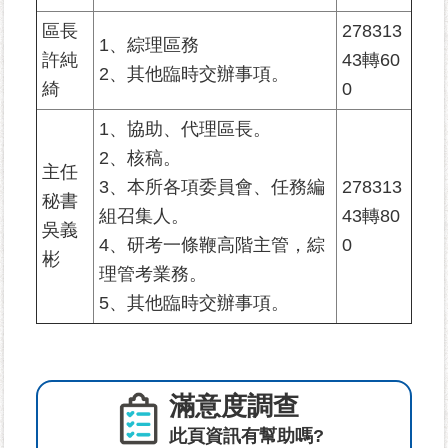
區長
278313
1、綜理區務
為
許純
43轉60
民
2、其他臨時交辦事項。
綺
0
服
務
1、協助、代理區長。
2、核稿。
鄰
主任
3、本所各項委員會、任務編
278313
里
秘書
資
組召集人。
43轉80
吳義
訊
4、研考一條鞭高階主管，綜
0
彬
理管考業務。
網
5、其他臨時交辦事項。
路
資
源
防
滿意度調查
救
此頁資訊有幫助嗎?
災