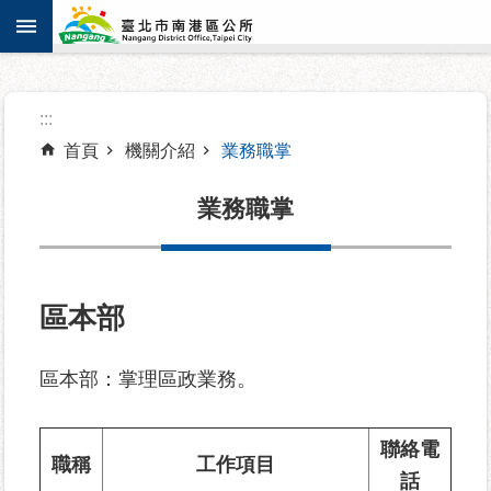
:::
跳到主要內容區塊
進
:::
階
搜
首頁
機關介紹
業務職掌
尋
業務職掌
機
關
區本部
介
紹
區本部：掌理區政業務。
認
識
聯絡電
職稱
工作項目
南
話
港